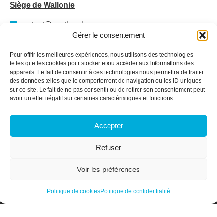
Siège de Wallonie
contact@santhea.be
Gérer le consentement
Namur Office Park
Av. des Dessus-de-Lives – bât. 12 – ét. 4
Pour offrir les meilleures expériences, nous utilisons des technologies
5101 Loyers
telles que les cookies pour stocker et/ou accéder aux informations des
appareils. Le fait de consentir à ces technologies nous permettra de traiter
Plan du site
des données telles que le comportement de navigation ou les ID uniques
sur ce site. Le fait de ne pas consentir ou de retirer son consentement peut
Qui sommes-nous ?
avoir un effet négatif sur certaines caractéristiques et fonctions.
Secteurs
Services & Formations
Accepter
Actualités
Membres
Refuser
Offres d’emploi
Contact
Voir les préférences
Espace membre
Politique de cookies
Politique de confidentialité
Designed and Developed with <3 by Oh! médias