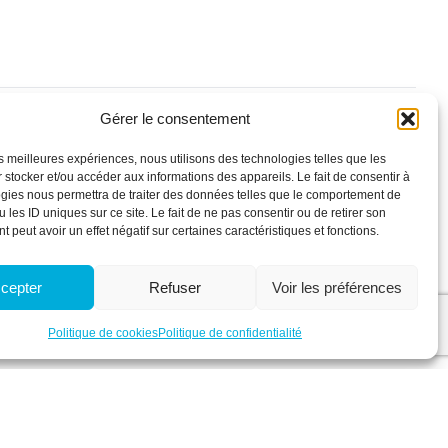
Gérer le consentement
Plan du site
les meilleures expériences, nous utilisons des technologies telles que les
 stocker et/ou accéder aux informations des appareils. Le fait de consentir à
Qui sommes-nous ?
gies nous permettra de traiter des données telles que le comportement de
Secteurs
 les ID uniques sur ce site. Le fait de ne pas consentir ou de retirer son
Services & Formations
12 – ét. 4
 peut avoir un effet négatif sur certaines caractéristiques et fonctions.
Actualités
Membres
cepter
Refuser
Voir les préférences
Offres d’emploi
Contact
Politique de cookies
Politique de confidentialité
Espace membre
Politique de confidentialité
Politique de cookies