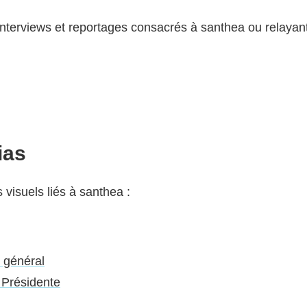
interviews et reportages consacrés à santhea ou relayant
ias
visuels liés à santhea :
 général
 Présidente