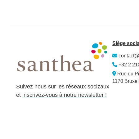
Siège socia
contact@
+32 2 21
Rue du Pi
1170 Bruxel
Suivez nous sur les réseaux socizaux
et
inscrivez-vous à notre newsletter !
Designed and Developed with <3 by Oh! médias