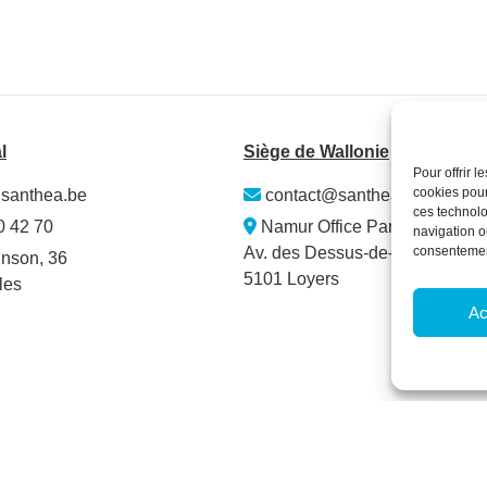
l
Siège de Wallonie
Pour offrir 
cookies pour
santhea.be
contact@santhea.be
ces technolo
0 42 70
Namur Office Park
navigation ou
Av. des Dessus-de-Lives – bât. 
consentement
nson, 36
5101 Loyers
les
Ac