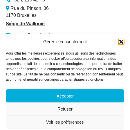
Rue du Pinson, 36
1170 Bruxelles
Siège de Wallonie
contact@santhea.be
Gérer le consentement
Namur Office Park
Av. des Dessus-de-Lives – bât. 12 – ét. 4
Pour offrir les meilleures expériences, nous utilisons des technologies
5101 Loyers
telles que les cookies pour stocker et/ou accéder aux informations des
appareils. Le fait de consentir à ces technologies nous permettra de traiter
Plan du site
des données telles que le comportement de navigation ou les ID uniques
sur ce site. Le fait de ne pas consentir ou de retirer son consentement peut
Qui sommes-nous ?
avoir un effet négatif sur certaines caractéristiques et fonctions.
Secteurs
Services & Formations
Accepter
Actualités
Membres
Refuser
Offres d’emploi
Contact
Voir les préférences
Espace membre