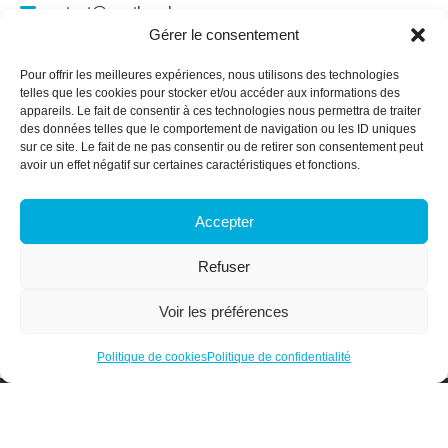
contact@santhea.be
Gérer le consentement
Namur Office Park
Av. des Dessus-de-Lives – bât. 12 – ét. 4
Pour offrir les meilleures expériences, nous utilisons des technologies
5101 Loyers
telles que les cookies pour stocker et/ou accéder aux informations des
appareils. Le fait de consentir à ces technologies nous permettra de traiter
Plan du site
des données telles que le comportement de navigation ou les ID uniques
sur ce site. Le fait de ne pas consentir ou de retirer son consentement peut
Qui sommes-nous ?
avoir un effet négatif sur certaines caractéristiques et fonctions.
Secteurs
Services & Formations
Accepter
Actualités
Membres
Refuser
Offres d’emploi
Contact
Voir les préférences
Espace membre
Politique de cookies
Politique de confidentialité
Designed and Developed with <3 by Oh! médias
Politique de confidentialité
Politique de cookies