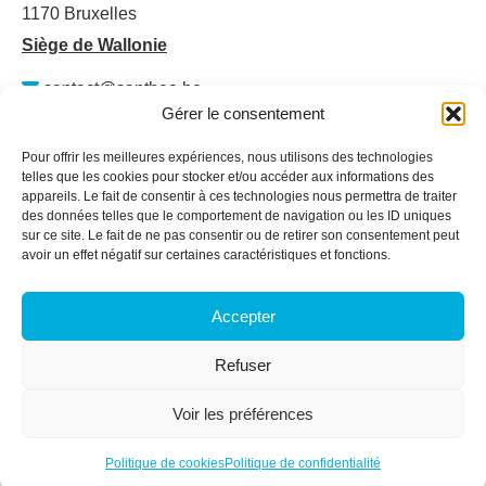
1170 Bruxelles
Siège de Wallonie
contact@santhea.be
Gérer le consentement
Namur Office Park
Av. des Dessus-de-Lives – bât. 12 – ét. 4
Pour offrir les meilleures expériences, nous utilisons des technologies
5101 Loyers
telles que les cookies pour stocker et/ou accéder aux informations des
appareils. Le fait de consentir à ces technologies nous permettra de traiter
Plan du site
des données telles que le comportement de navigation ou les ID uniques
sur ce site. Le fait de ne pas consentir ou de retirer son consentement peut
Qui sommes-nous ?
avoir un effet négatif sur certaines caractéristiques et fonctions.
Secteurs
Services & Formations
Accepter
Actualités
Membres
Refuser
Offres d’emploi
Contact
Voir les préférences
Espace membre
Politique de cookies
Politique de confidentialité