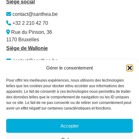
Siège social
contact@santhea.be
+32 2 210 42 70
Rue du Pinson, 36
1170 Bruxelles
Siège de Wallonie
contact@santhea.be
Gérer le consentement
Namur Office Park
Av. des Dessus-de-Lives – bât. 12 – ét. 4
Pour offrir les meilleures expériences, nous utilisons des technologies
5101 Loyers
telles que les cookies pour stocker et/ou accéder aux informations des
appareils. Le fait de consentir à ces technologies nous permettra de traiter
Plan du site
des données telles que le comportement de navigation ou les ID uniques
sur ce site. Le fait de ne pas consentir ou de retirer son consentement peut
Qui sommes-nous ?
avoir un effet négatif sur certaines caractéristiques et fonctions.
Secteurs
Services & Formations
Accepter
Actualités
Membres