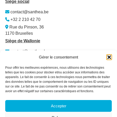
Siège social
contact@santhea.be
+32 2 210 42 70
Rue du Pinson, 36
1170 Bruxelles
Siège de Wallonie
contact@santhea.be
Gérer le consentement
Namur Office Park
Av. des Dessus-de-Lives – bât. 12 – ét. 4
Pour offrir les meilleures expériences, nous utilisons des technologies
5101 Loyers
telles que les cookies pour stocker et/ou accéder aux informations des
appareils. Le fait de consentir à ces technologies nous permettra de traiter
Plan du site
des données telles que le comportement de navigation ou les ID uniques
sur ce site. Le fait de ne pas consentir ou de retirer son consentement peut
Qui sommes-nous ?
avoir un effet négatif sur certaines caractéristiques et fonctions.
Secteurs
Services & Formations
Accepter
Actualités
Membres