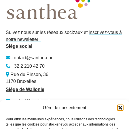
Suivez nous sur les réseaux socizaux et
inscrivez-vous à
notre newsletter !
Siège social
contact@santhea.be
+32 2 210 42 70
Rue du Pinson, 36
1170 Bruxelles
Siège de Wallonie
contact@santhea.be
Gérer le consentement
Namur Office Park
Av. des Dessus-de-Lives – bât. 12 – ét. 4
Pour offrir les meilleures expériences, nous utilisons des technologies
5101 Loyers
telles que les cookies pour stocker et/ou accéder aux informations des