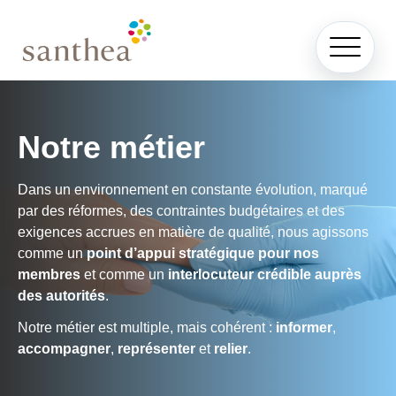
Notre métier
Dans un environnement en constante évolution, marqué
par des réformes, des contraintes budgétaires et des
exigences accrues en matière de qualité, nous agissons
comme un
point d’appui stratégique pour nos
membres
et comme un
interlocuteur crédible auprès
des autorités
.
Notre métier est multiple, mais cohérent :
informer
,
accompagner
,
représenter
et
relier
.