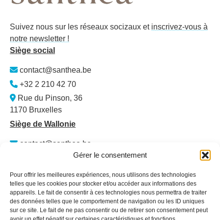
Suivez nous sur les réseaux socizaux et
inscrivez-vous à
notre newsletter !
Siège social
contact@santhea.be
+32 2 210 42 70
Rue du Pinson, 36
1170 Bruxelles
Siège de Wallonie
contact@santhea.be
Gérer le consentement
Namur Office Park
Av. des Dessus-de-Lives – bât. 12 – ét. 4
Pour offrir les meilleures expériences, nous utilisons des technologies
5101 Loyers
telles que les cookies pour stocker et/ou accéder aux informations des
appareils. Le fait de consentir à ces technologies nous permettra de traiter
Plan du site
des données telles que le comportement de navigation ou les ID uniques
sur ce site. Le fait de ne pas consentir ou de retirer son consentement peut
Qui sommes-nous ?
avoir un effet négatif sur certaines caractéristiques et fonctions.