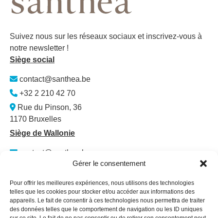
Suivez nous sur les réseaux sociaux et inscrivez-vous à
notre newsletter !
Siège social
contact@santhea.be
+32 2 210 42 70
Rue du Pinson, 36
1170 Bruxelles
Siège de Wallonie
contact@santhea.be
Gérer le consentement
Namur Office Park
Av. des Dessus-de-Lives – bât. 12 – ét. 4
Pour offrir les meilleures expériences, nous utilisons des technologies
5101 Loyers
telles que les cookies pour stocker et/ou accéder aux informations des
appareils. Le fait de consentir à ces technologies nous permettra de traiter
Plan du site
des données telles que le comportement de navigation ou les ID uniques