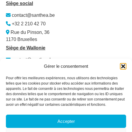
Siège social
contact@santhea.be
+32 2 210 42 70
Rue du Pinson, 36
1170 Bruxelles
Siège de Wallonie
contact@santhea.be
Gérer le consentement
Namur Office Park
Av. des Dessus-de-Lives – bât. 12 – ét. 4
Pour offrir les meilleures expériences, nous utilisons des technologies
5101 Loyers
telles que les cookies pour stocker et/ou accéder aux informations des
appareils. Le fait de consentir à ces technologies nous permettra de traiter
Plan du site
des données telles que le comportement de navigation ou les ID uniques
sur ce site. Le fait de ne pas consentir ou de retirer son consentement peut
Qui sommes-nous ?
avoir un effet négatif sur certaines caractéristiques et fonctions.
Secteurs
Services & Formations
Accepter
Actualités
Membres