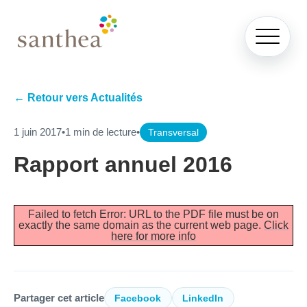
← Retour vers Actualités
1 juin 2017
•
1 min de lecture
•
Transversal
Rapport annuel 2016
Failed to fetch Error: URL to the PDF file must be on
exactly the same domain as the current web page.
Click
here for more info
Partager cet article
Facebook
LinkedIn