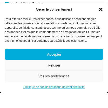
contact@santhea.be
Gérer le consentement
Namur Office Park
Av. des Dessus-de-Lives – bât. 12 – ét. 4
Pour offrir les meilleures expériences, nous utilisons des technologies
5101 Loyers
telles que les cookies pour stocker et/ou accéder aux informations des
appareils. Le fait de consentir à ces technologies nous permettra de traiter
Plan du site
des données telles que le comportement de navigation ou les ID uniques
sur ce site. Le fait de ne pas consentir ou de retirer son consentement peut
Qui sommes-nous ?
avoir un effet négatif sur certaines caractéristiques et fonctions.
Secteurs
Services & Formations
Accepter
Actualités
Membres
Refuser
Offres d’emploi
Contact
Voir les préférences
Espace membre
Politique de cookies
Politique de confidentialité
Designed and Developed with <3 by Oh! médias
Politique de confidentialité
Politique de cookies