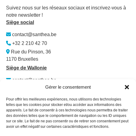
Suivez nous sur les réseaux sociaux et inscrivez-vous à
notre newsletter !
Siège social
contact@santhea.be
+32 2 210 42 70
Rue du Pinson, 36
1170 Bruxelles
Siège de Wallonie
contact@santhea.be
Gérer le consentement
Namur Office Park
Av. des Dessus-de-Lives – bât. 12 – ét. 4
Pour offrir les meilleures expériences, nous utilisons des technologies
5101 Loyers
telles que les cookies pour stocker et/ou accéder aux informations des
appareils. Le fait de consentir à ces technologies nous permettra de traiter
Plan du site
des données telles que le comportement de navigation ou les ID uniques
sur ce site. Le fait de ne pas consentir ou de retirer son consentement peut
Qui sommes-nous ?
avoir un effet négatif sur certaines caractéristiques et fonctions.
Secteurs