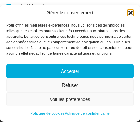
contact@santhea.be
Gérer le consentement
Namur Office Park
Av. des Dessus-de-Lives – bât. 12 – ét. 4
Pour offrir les meilleures expériences, nous utilisons des technologies
5101 Loyers
telles que les cookies pour stocker et/ou accéder aux informations des
appareils. Le fait de consentir à ces technologies nous permettra de traiter
Plan du site
des données telles que le comportement de navigation ou les ID uniques
sur ce site. Le fait de ne pas consentir ou de retirer son consentement peut
Qui sommes-nous ?
avoir un effet négatif sur certaines caractéristiques et fonctions.
Secteurs
Services & Formations
Accepter
Actualités
Membres
Refuser
Offres d’emploi
Contact
Voir les préférences
Espace membre
Politique de cookies
Politique de confidentialité
Designed and Developed with <3 by Oh! médias
Politique de confidentialité
Politique de cookies