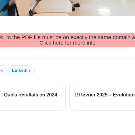
URL to the PDF file must be on exactly the same domain 
Click here for more info
ok
LinkedIn
 Quels résultats en 2024
19 février 2025 – Evolutio