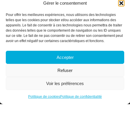
Gérer le consentement
Namur Office Park
Av. des Dessus-de-Lives – bât. 12 – ét. 4
Pour offrir les meilleures expériences, nous utilisons des technologies
5101 Loyers
telles que les cookies pour stocker et/ou accéder aux informations des
appareils. Le fait de consentir à ces technologies nous permettra de traiter
Plan du site
des données telles que le comportement de navigation ou les ID uniques
sur ce site. Le fait de ne pas consentir ou de retirer son consentement peut
Qui sommes-nous ?
avoir un effet négatif sur certaines caractéristiques et fonctions.
Secteurs
Services & Formations
Accepter
Actualités
Membres
Refuser
Offres d’emploi
Contact
Voir les préférences
Espace membre
Politique de cookies
Politique de confidentialité
Designed and Developed with <3 by Oh! médias
Politique de confidentialité
Politique de cookies