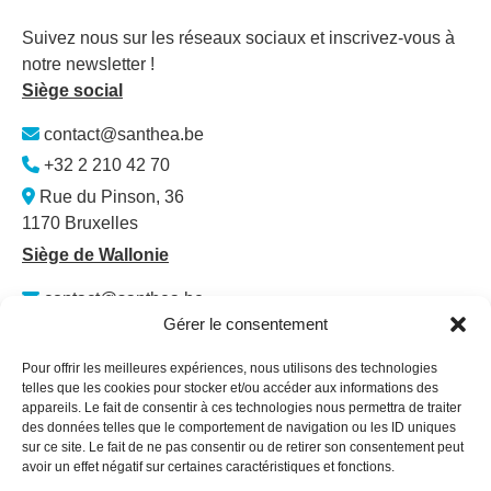
Suivez nous sur les réseaux sociaux et inscrivez-vous à
notre newsletter !
Siège social
contact@santhea.be
+32 2 210 42 70
Rue du Pinson, 36
1170 Bruxelles
Siège de Wallonie
contact@santhea.be
Gérer le consentement
Namur Office Park
Av. des Dessus-de-Lives – bât. 12 – ét. 4
Pour offrir les meilleures expériences, nous utilisons des technologies
5101 Loyers
telles que les cookies pour stocker et/ou accéder aux informations des
appareils. Le fait de consentir à ces technologies nous permettra de traiter
Plan du site
des données telles que le comportement de navigation ou les ID uniques
sur ce site. Le fait de ne pas consentir ou de retirer son consentement peut
Qui sommes-nous ?
avoir un effet négatif sur certaines caractéristiques et fonctions.
Secteurs